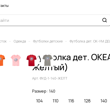
такты
–
–
–
сток
Одежда
Футболки детские
Футболка дет. ОК-УМ Д
Футболка дет. ОК
Желтый)
Арт.
ФУД-1-140-ЖЕЛТ
Размер :
140
104
110
116
128
140