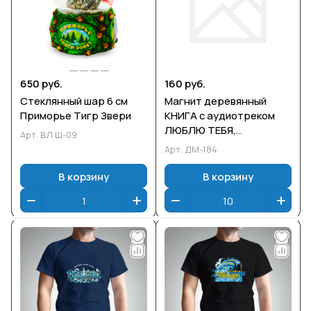
650 руб.
160 руб.
Стеклянный шар 6 см
Магнит деревянный
Приморье Тигр Звери
КНИГА с аудиотреком
ЛЮБЛЮ ТЕБЯ,
Арт.
ВЛ Ш-09
ВЛАДИВОСТОК!
Арт.
ДМ-184
В корзину
В корзину